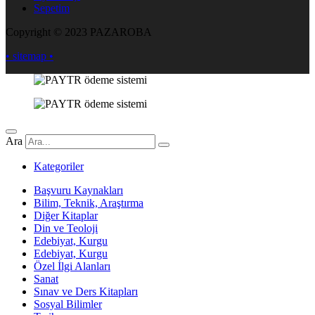
Sepetim
Copyright © 2023 PAZAROBA
• sitemap •
Ara
Kategoriler
Başvuru Kaynakları
Bilim, Teknik, Araştırma
Diğer Kitaplar
Din ve Teoloji
Edebiyat, Kurgu
Edebiyat, Kurgu
Özel İlgi Alanları
Sanat
Sınav ve Ders Kitapları
Sosyal Bilimler