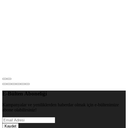
E-Bülten Aboneliği
Kampanyalar ve yeniliklerden haberdar olmak için e-bültenimize
abone olabilirsiniz!
Kaydet