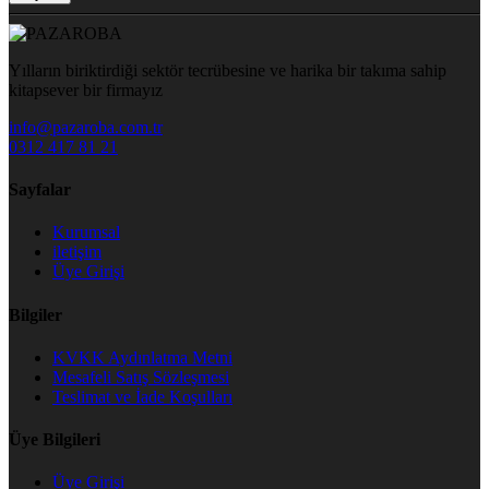
Yılların biriktirdiği sektör tecrübesine ve harika bir takıma sahip
kitapsever bir firmayız
info@pazaroba.com.tr
0312 417 81 21
Sayfalar
Kurumsal
iletişim
Üye Girişi
Bilgiler
KVKK Aydınlatma Metni
Mesafeli Satış Sözleşmesi
Teslimat ve İade Koşulları
Üye Bilgileri
Üye Girişi