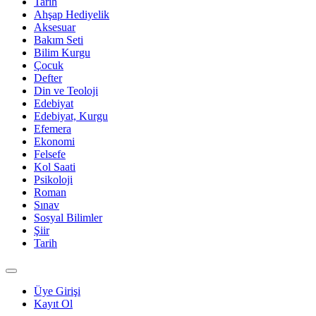
Tarih
Ahşap Hediyelik
Aksesuar
Bakım Seti
Bilim Kurgu
Çocuk
Defter
Din ve Teoloji
Edebiyat
Edebiyat, Kurgu
Efemera
Ekonomi
Felsefe
Kol Saati
Psikoloji
Roman
Sınav
Sosyal Bilimler
Şiir
Tarih
Üye Girişi
Kayıt Ol