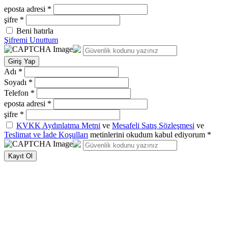
eposta adresi *
şifre *
Beni hatırla
Şifremi Unuttum
Giriş Yap
Adı *
Soyadı *
Telefon *
eposta adresi *
şifre *
KVKK Aydınlatma Metni
ve
Mesafeli Satış Sözleşmesi
ve
Teslimat ve İade Koşulları
metinlerini okudum kabul ediyorum *
Kayıt Ol