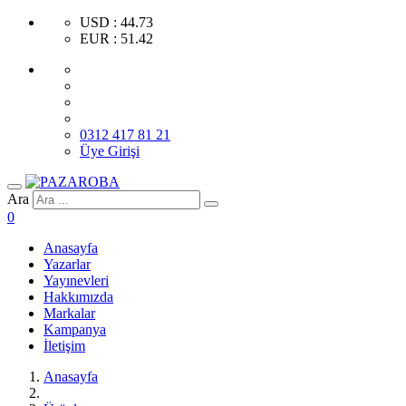
USD : 44.73
EUR : 51.42
0312 417 81 21
Üye Girişi
Ara
0
Anasayfa
Yazarlar
Yayınevleri
Hakkımızda
Markalar
Kampanya
İletişim
Anasayfa