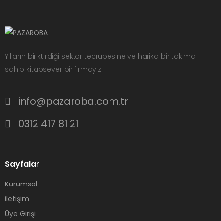
Yılların biriktirdiği sektör tecrübesine ve harika bir takıma
sahip kitapsever bir firmayız
info@pazaroba.com.tr
0312 417 81 21
Sayfalar
Kurumsal
iletişim
Üye Girişi