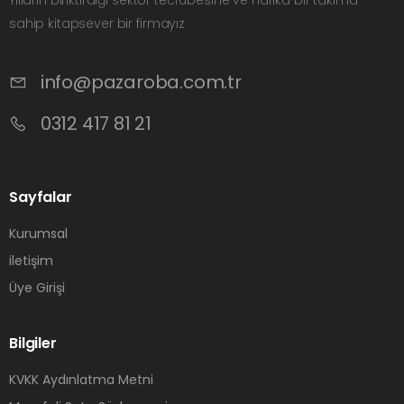
Yılların biriktirdiği sektör tecrübesine ve harika bir takıma
sahip kitapsever bir firmayız
info@pazaroba.com.tr
0312 417 81 21
Sayfalar
Kurumsal
iletişim
Üye Girişi
Bilgiler
KVKK Aydınlatma Metni