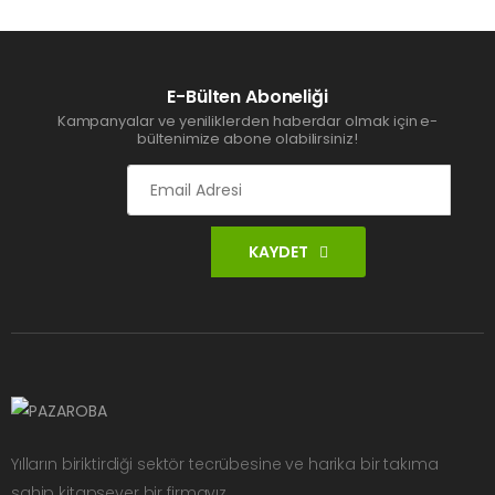
E-Bülten Aboneliği
Kampanyalar ve yeniliklerden haberdar olmak için e-
bültenimize abone olabilirsiniz!
KAYDET
Yılların biriktirdiği sektör tecrübesine ve harika bir takıma
sahip kitapsever bir firmayız