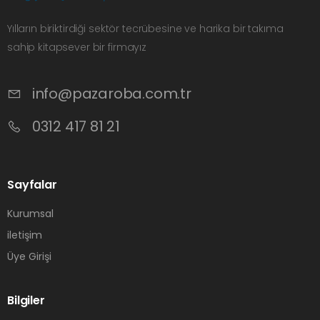
Yılların biriktirdiği sektör tecrübesine ve harika bir takıma
sahip kitapsever bir firmayız
info@pazaroba.com.tr
0312 417 81 21
Sayfalar
Kurumsal
iletişim
Üye Girişi
Bilgiler