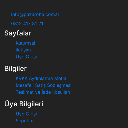
takıma sahip kitapsever bir firmayız
info@pazaroba.com.tr
0312 417 81 21
Sayfalar
Kurumsal
iletişim
Üye Girişi
Bilgiler
KVKK Aydınlatma Metni
Mesafeli Satış Sözleşmesi
Teslimat ve İade Koşulları
Üye Bilgileri
Üye Girişi
Sepetim