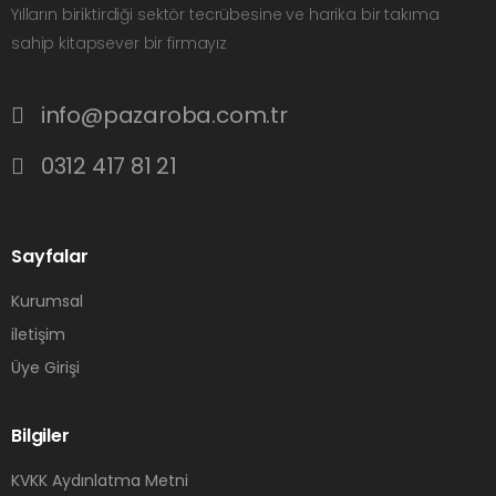
Yılların biriktirdiği sektör tecrübesine ve harika bir takıma
sahip kitapsever bir firmayız
info@pazaroba.com.tr
0312 417 81 21
Sayfalar
Kurumsal
iletişim
Üye Girişi
Bilgiler
KVKK Aydınlatma Metni