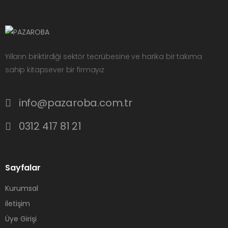
Yılların biriktirdiği sektör tecrübesine ve harika bir takıma
sahip kitapsever bir firmayız
info@pazaroba.com.tr
0312 417 81 21
Sayfalar
Kurumsal
iletişim
Üye Girişi