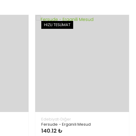
HIZLI TESLİMAT
Edebiyat-Diğer
Fersude - Erganili Mesud
140.12 ₺