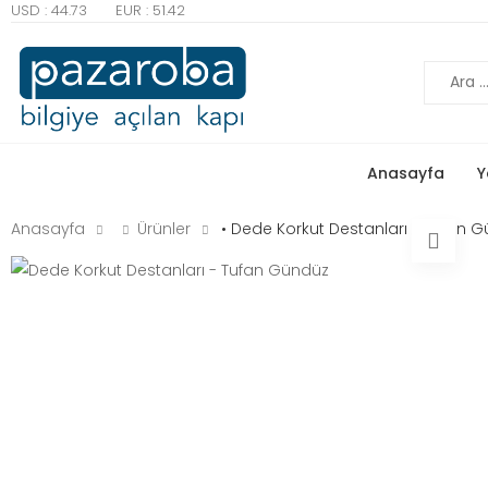
USD : 44.73
EUR : 51.42
Ara
Anasayfa
Y
Anasayfa
Ürünler
• Dede Korkut Destanları - Tufan 