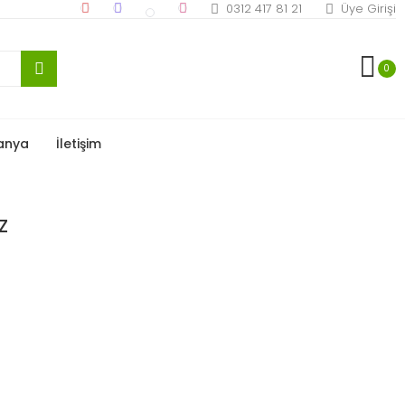
0312 417 81 21
Üye Girişi
0
anya
İletişim
z