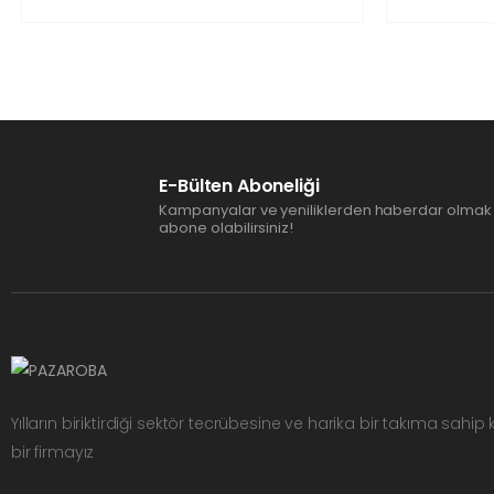
E-Bülten Aboneliği
Kampanyalar ve yeniliklerden haberdar olmak 
abone olabilirsiniz!
Yılların biriktirdiği sektör tecrübesine ve harika bir takıma sahip
bir firmayız