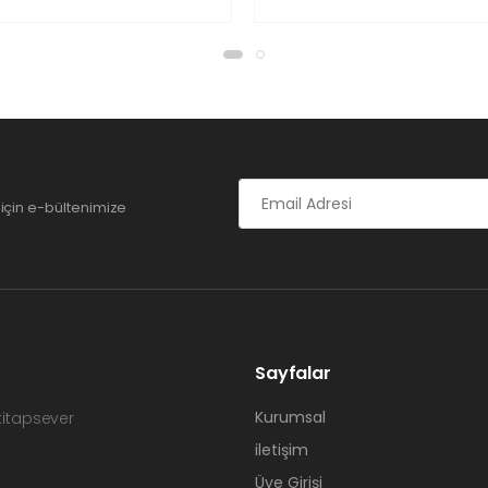
için e-bültenimize
Sayfalar
Kurumsal
 kitapsever
iletişim
Üye Girişi