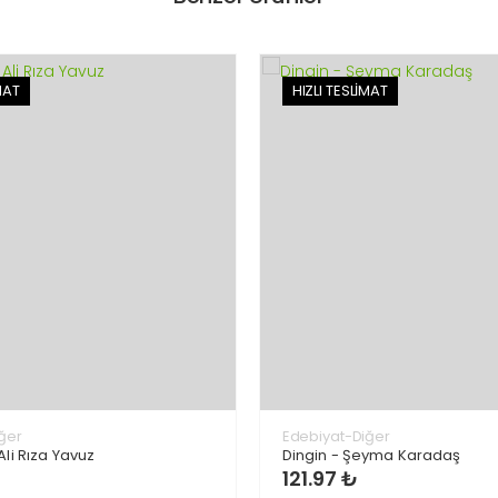
MAT
HIZLI TESLİMAT
ğer
Edebiyat-Diğer
Ali Rıza Yavuz
Dingin - Şeyma Karadaş
121.97 ₺