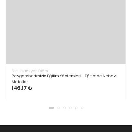
Din-İslamiyet-Diğer
Peygamberimizin Eğitim Yöntemleri - Eğitimde Nebevi
Metotlar
146.17 ₺