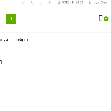
0312 417 81 21
Üye Girişi
0
anya
İletişim
n