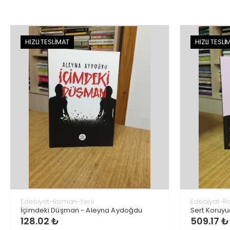
HIZLI TESLİMAT
HIZLI TESLİ
Edebiyat-Roman-Yerli
Edebiyat-R
İçimdeki Düşman - Aleyna Aydoğdu
Sert Koruyu
128.02 ₺
509.17 ₺