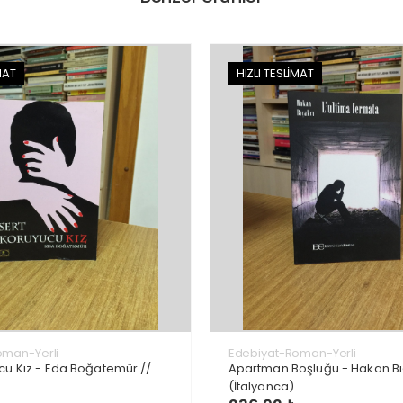
MAT
HIZLI TESLİMAT
oman-Yerli
Edebiyat-Roman-Yerli
cu Kız - Eda Boğatemür //
Apartman Boşluğu - Hakan Bı
(İtalyanca)