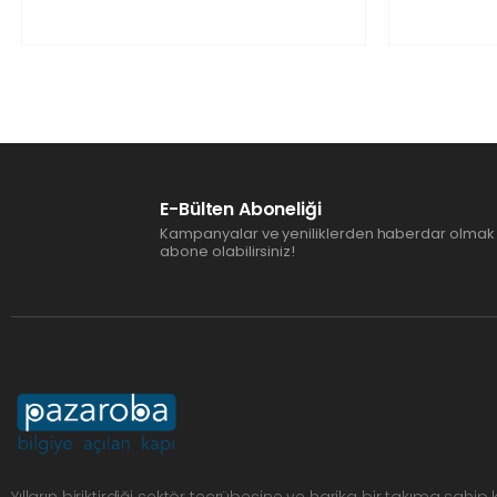
E-Bülten Aboneliği
Kampanyalar ve yeniliklerden haberdar olmak 
abone olabilirsiniz!
Yılların biriktirdiği sektör tecrübesine ve harika bir takıma sahip