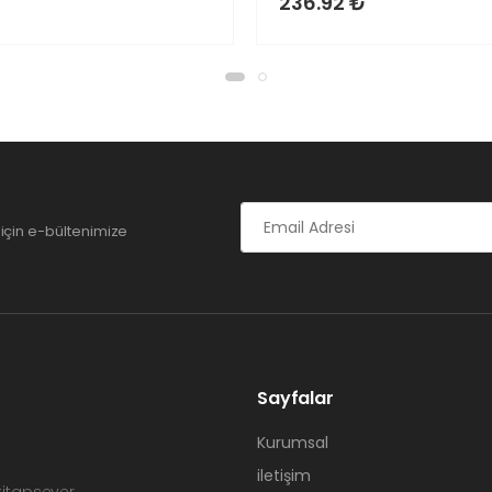
236.92 ₺
için e-bültenimize
Sayfalar
Kurumsal
iletişim
 kitapsever