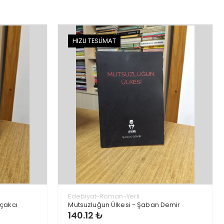
HIZLI TESLİMAT
Edebiyat-Roman-Yerli
çakcı
Mutsuzluğun Ülkesi - Şaban Demir
140.12 ₺