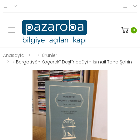
0
Anasayfa
Ürünler
• Bergotîyên Koçerekî Deştînebûyî - İsmail Taha Şahin