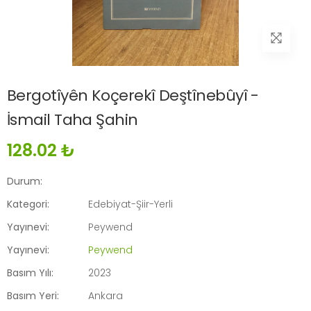
Bergotîyên Koçerekî Deştînebûyî -
İsmail Taha Şahin
128.02 ₺
Durum:
Kategori:
Edebiyat-Şiir-Yerli
Yayınevi:
Peywend
Yayınevi:
Peywend
Basım Yılı:
2023
Basım Yeri:
Ankara