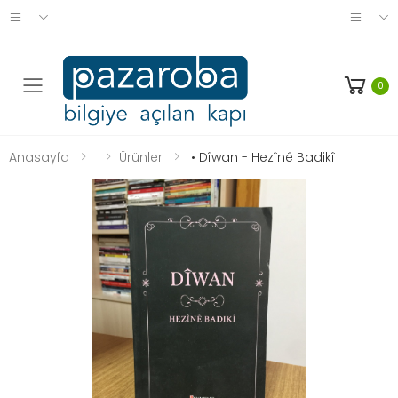
0
Anasayfa
Ürünler
• Dîwan - Hezînê Badikî