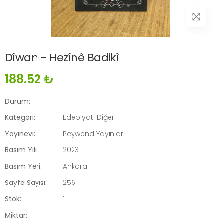
Dîwan - Hezînê Badikî
188.52 ₺
Durum:
Kategori:
Edebiyat-Diğer
Yayınevi:
Peywend Yayınları
Basım Yılı:
2023
Basım Yeri:
Ankara
Sayfa Sayısı:
256
Stok:
1
Miktar: