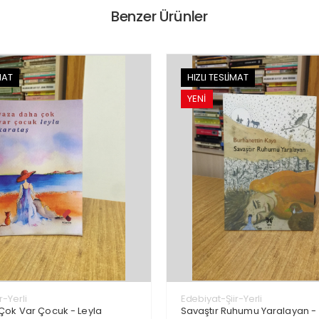
Benzer Ürünler
MAT
HIZLI TESLİMAT
YENİ
r-Yerli
Edebiyat-Şiir-Yerli
Çok Var Çocuk - Leyla
Savaştır Ruhumu Yaralayan -