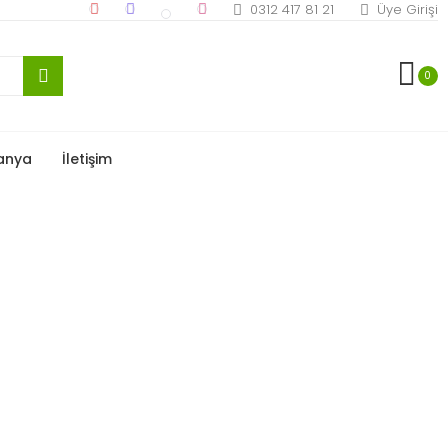
0312 417 81 21
Üye Girişi
0
anya
İletişim