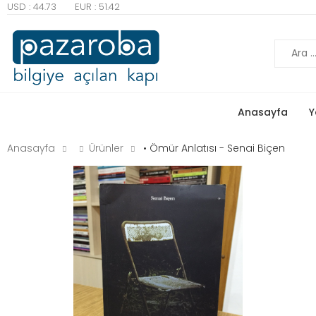
USD : 44.73
EUR : 51.42
Ara
Anasayfa
Y
Anasayfa
Ürünler
• Ömür Anlatısı - Senai Biçen