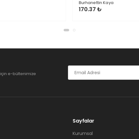
Burhanettin Kaya
170.37 ₺
için e-bültenimize
Sayfalar
Kurumsal