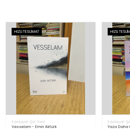
HIZLI TESLİMAT
HIZLI TESLİ
Edebiyat-Şiir-Yerli
Edebiyat-Şii
Vesselam - Emin Aktürk
Yaza Daha 