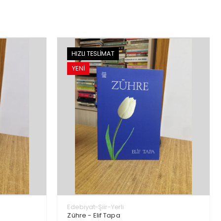
HIZLI TESLİMAT
YENİ
Edebiyat-Şiir-Yerli
Zühre - Elif Tapa