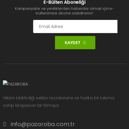
E-Bülten Aboneliği
Kampanyalar ve yeniliklerden haberdar olmak için e-
bültenimize abone olabilirsiniz!
KAYDET
Yılların biriktirdiği sektör tecrübesine ve harika bir takıma
sahip kitapsever bir firmayız
info@pazaroba.com.tr